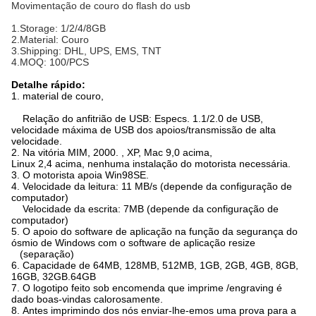
Movimentação de couro do flash do usb
1.Storage: 1/2/4/8GB
2.Material: Couro
3.Shipping: DHL, UPS, EMS, TNT
4.MOQ: 100/PCS
Detalhe rápido:
1. material de couro,
Relação do anfitrião de USB: Especs. 1.1/2.0 de USB,
velocidade máxima de USB dos apoios/transmissão de alta
velocidade.
2. Na vitória MIM, 2000. , XP, Mac 9,0 acima,
Linux 2,4 acima, nenhuma instalação do motorista necessária.
3. O motorista apoia Win98SE.
4. Velocidade da leitura: 11 MB/s (depende da configuração de
computador)
Velocidade da escrita: 7MB (depende da configuração de
computador)
5. O apoio do software de aplicação na função da segurança do
ósmio de Windows com o software de aplicação resize
(separação)
6. Capacidade de 64MB, 128MB, 512MB, 1GB, 2GB, 4GB, 8GB,
16GB, 32GB.64GB
7. O logotipo feito sob encomenda que imprime /engraving é
dado boas-vindas calorosamente.
8. Antes imprimindo dos nós enviar-lhe-emos uma prova para a