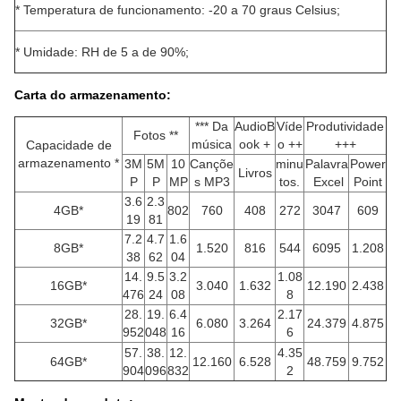
* Temperatura de funcionamento: -20 a 70 graus Celsius;
* Umidade: RH de 5 a de 90%;
Carta do armazenamento:
*** Da
AudioB
Víde
Produtividade
Fotos **
música
ook +
o ++
+++
Capacidade de
armazenamento *
3M
5M
10
Cançõe
minu
Palavra
Power
Livros
P
P
MP
s MP3
tos.
Excel
Point
3.6
2.3
4GB*
802
760
408
272
3047
609
19
81
7.2
4.7
1.6
8GB*
1.520
816
544
6095
1.208
38
62
04
14.
9.5
3.2
1.08
16GB*
3.040
1.632
12.190
2.438
476
24
08
8
28.
19.
6.4
2.17
32GB*
6.080
3.264
24.379
4.875
952
048
16
6
57.
38.
12.
4.35
64GB*
12.160
6.528
48.759
9.752
904
096
832
2