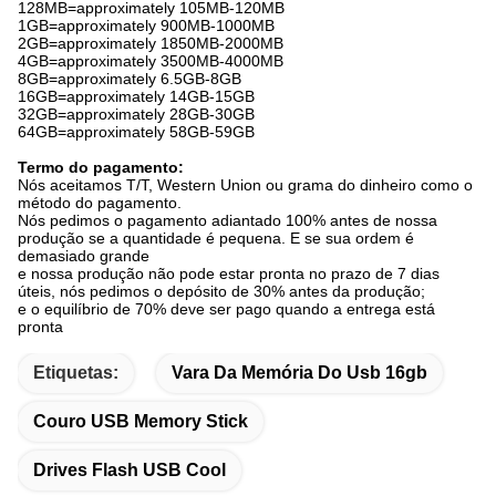
128MB=approximately 105MB-120MB
1GB=approximately 900MB-1000MB
2GB=approximately 1850MB-2000MB
4GB=approximately 3500MB-4000MB
8GB=approximately 6.5GB-8GB
16GB=approximately 14GB-15GB
32GB=approximately 28GB-30GB
64GB=approximately 58GB-59GB
Termo do pagamento:
Nós aceitamos T/T, Western Union ou grama do dinheiro como o
método do pagamento.
Nós pedimos o pagamento adiantado 100% antes de nossa
produção se a quantidade é pequena. E se sua ordem é
demasiado grande
e nossa produção não pode estar pronta no prazo de 7 dias
úteis, nós pedimos o depósito de 30% antes da produção;
e o equilíbrio de 70% deve ser pago quando a entrega está
pronta
Etiquetas:
Vara Da Memória Do Usb 16gb
Couro USB Memory Stick
Drives Flash USB Cool