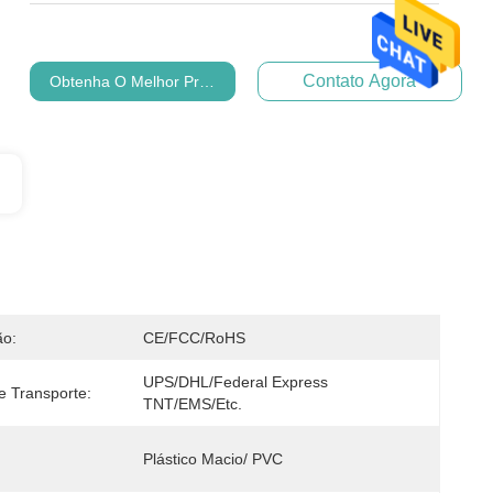
Contato Agora
Obtenha O Melhor Preço
ão:
CE/FCC/RoHS
UPS/DHL/Federal Express 
 Transporte:
TNT/EMS/etc.
Plástico Macio/ PVC