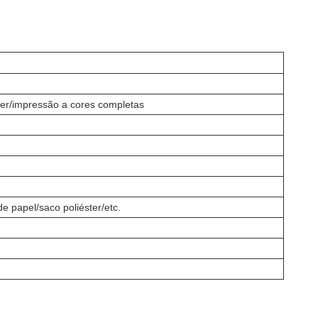
ser/impressão a cores completas
de papel/saco poliéster/etc.