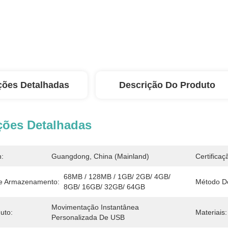
ções Detalhadas
Descrição Do Produto
ções Detalhadas
n:
Guangdong, China (Mainland)
Certificaç
68MB / 128MB / 1GB/ 2GB/ 4GB/ 
e Armazenamento:
Método De
8GB/ 16GB/ 32GB/ 64GB
Movimentação Instantânea 
uto:
Materiais:
Personalizada De USB