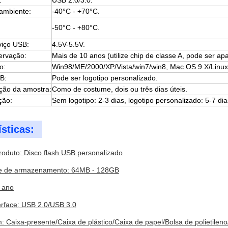
:
USB 2.0/3.0.
ambiente:
-40°C - +70°C.
-50°C - +80°C.
:
viço USB:
4.5V-5.5V.
ervação:
Mais de 10 anos (utilize chip de classe A, pode ser 
o:
Win98/ME/2000/XP/Vista/win7/win8, Mac OS 9.X/Linux2
B:
Pode ser logotipo personalizado.
ção da amostra:
Como de costume, dois ou três dias úteis.
ção:
Sem logotipo: 2-3 dias, logotipo personalizado: 5-7 dia
ísticas:
oduto: Disco flash USB personalizado
e de armazenamento: 64MB - 128GB
1 ano
erface: USB 2.0/USB 3.0
Caixa-presente/Caixa de plástico/Caixa de papel/Bolsa de polietileno/