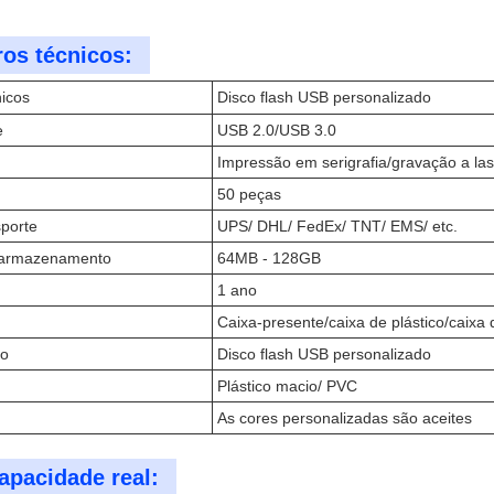
os técnicos:
icos
Disco flash USB personalizado
e
USB 2.0/USB 3.0
Impressão em serigrafia/gravação a la
50 peças
porte
UPS/ DHL/ FedEx/ TNT/ EMS/ etc.
 armazenamento
64MB - 128GB
1 ano
Caixa-presente/caixa de plástico/caixa 
to
Disco flash USB personalizado
Plástico macio/ PVC
As cores personalizadas são aceites
apacidade real: