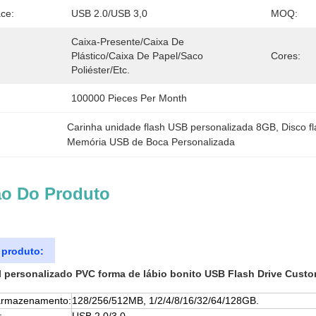
ace:
USB 2.0/USB 3,0
MOQ:
Caixa-Presente/caixa De 
Plástico/caixa De Papel/saco 
Cores:
Poliéster/etc.
100000 Pieces Per Month
Carinha unidade flash USB personalizada 8GB
, 
Disco f
Memória USB de Boca Personalizada
ão Do Produto
 produto:
l personalizado PVC forma de lábio bonito USB Flash Drive Cus
armazenamento:
128/256/512MB, 1/2/4/8/16/32/64/128GB.