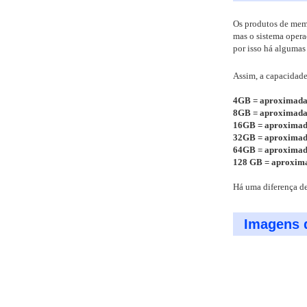
Os produtos de mem
mas o sistema oper
por isso há algumas
Assim, a capacidade
4GB = aproximada
8GB = aproximada
16GB = aproxima
32GB = aproxima
64GB = aproxima
128 GB = aproxim
Há uma diferença de
Imagens 