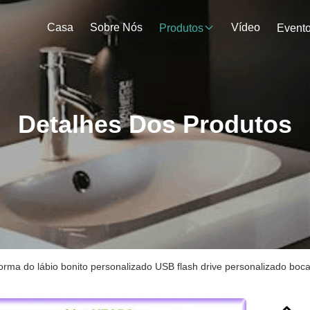
Casa
Sobre Nós
Vídeo
Produtos
Event
Detalhes Dos Produtos
orma do lábio bonito personalizado USB flash drive personalizado bo