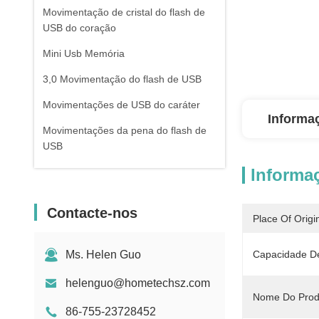
Movimentação de cristal do flash de
USB do coração
Mini Usb Memória
3,0 Movimentação do flash de USB
Movimentações de USB do caráter
Informa
Movimentações da pena do flash de
USB
Informa
Varas de USB da torção
USB dado forma chave
Contacte-nos
Place Of Origi
Banco do poder do batom
Movimentações do flash de USB da
Ms. Helen Guo
Capacidade D
correia
helenguo@hometechsz.com
Nome Do Prod
86-755-23728452