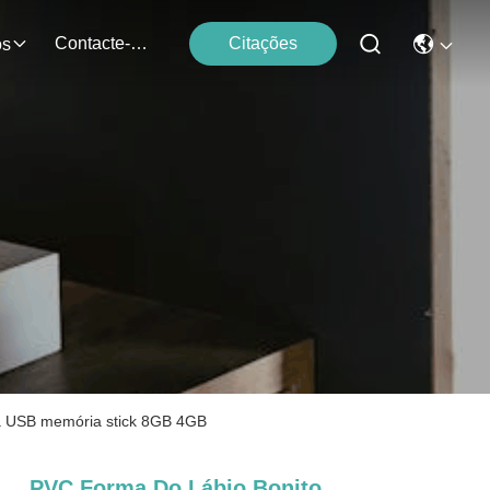
Contacte-Nos
Citações
os
ca USB memória stick 8GB 4GB
PVC Forma Do Lábio Bonito