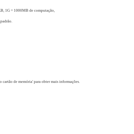
0KB, 1G = 1000MB de computação,
 padrão.
o cartão de memória' para obter mais informações.