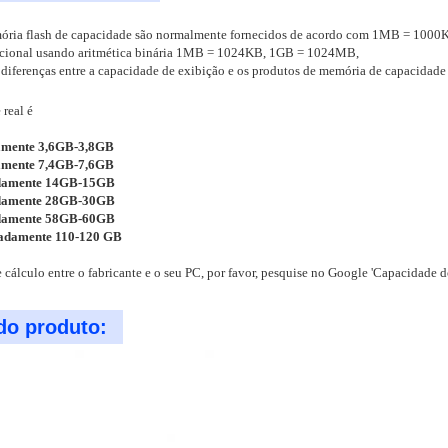
ória flash de capacidade são normalmente fornecidos de acordo com 1MB = 100
acional usando aritmética binária 1MB = 1024KB, 1GB = 1024MB,
 diferenças entre a capacidade de exibição e os produtos de memória de capacidade
 real é
mente 3,6GB-3,8GB
mente 7,4GB-7,6GB
damente 14GB-15GB
damente 28GB-30GB
damente 58GB-60GB
adamente 110-120 GB
 cálculo entre o fabricante e o seu PC, por favor, pesquise no Google 'Capacidade d
do produto: