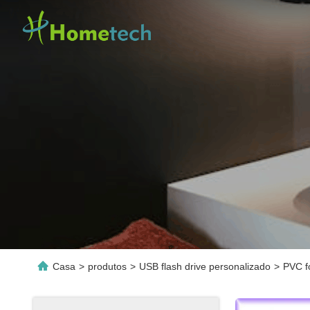
Casa
>
produtos
>
USB flash drive personalizado
>
PVC f