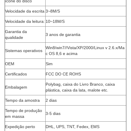
ícone do disco
Velocidade da escrita
3~8M/S
Velocidade da leitura:
10~18M/S
Garantia da
3 anos de garantia
qualidade
Win8/win7//Vista/XP/2000/Linux v 2.6.x/Ma
Sistemas operativos
c OS 8,6 e acima
OEM
Sim
Certificados
FCC DO CE ROHS
Polybag, caixa do Livro Branco, caixa
Embalagem
plástica, caixa da lata, malote etc.
Tempo da amostra
2 dias
Tempo de produção
3-5 dias
em massa
Expedição perto
DHL, UPS, TNT, Fedex, EMS