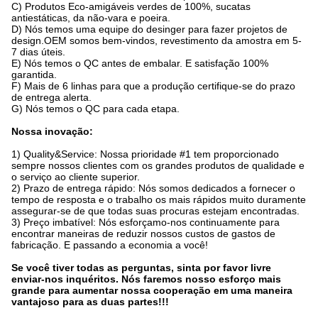
C)
Produtos Eco-amigáveis verdes de 100%, sucatas
antiestáticas, da não-vara e poeira.
D)
Nós temos uma equipe do desinger para fazer projetos de
design.OEM somos bem-vindos, revestimento da amostra em 5-
7 dias úteis.
E)
Nós temos o QC antes de embalar. E satisfação 100%
garantida.
F)
Mais de 6 linhas para que a produção certifique-se do prazo
de entrega alerta.
G)
Nós temos o QC para cada etapa.
Nossa inovação:
1)
Quality&Service: Nossa prioridade #1 tem proporcionado
sempre nossos clientes com os grandes produtos de qualidade e
o serviço ao cliente superior.
2)
Prazo de entrega rápido: Nós somos dedicados a fornecer o
tempo de resposta e o trabalho os mais rápidos muito duramente
assegurar-se de que todas suas procuras estejam encontradas.
3)
Preço imbatível: Nós esforçamo-nos continuamente para
encontrar maneiras de reduzir nossos custos de gastos de
fabricação. E passando a economia a você!
Se você tiver todas as perguntas, sinta por favor livre
enviar-nos inquéritos. Nós faremos nosso esforço mais
grande para aumentar nossa cooperação em uma maneira
vantajoso para as duas partes!!!