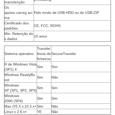
manutenção
Os
apoios carreg aci
Pelo modo de USB-HDD ou de USB-ZIP
ma
Certificado dos
CE, FCC, ROHS
padrões
Min. Retenção do
10 anos
s dados
Transfer
Sistema operativo
ência de
SecureTraveler
ficheiros
® de Windows Vista
Sim
Sim
(SP1) 4
Windows ReadyBo
Sim
Não
ost
Windows
Sim
Sim
XP (SP1, SP2, SP3)
Windows
Sim
Sim
2000 (SP4)
Mac OS X v.10.3.x+
Sim
Não
Linux v 2.6.x+
YE
Não