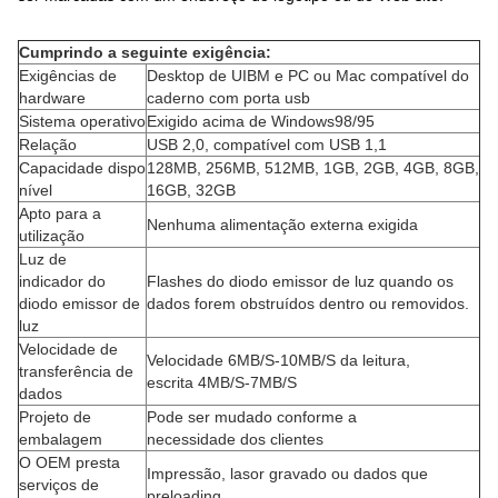
Cumprindo a seguinte exigência:
Exigências de
Desktop de UIBM e PC ou Mac compatível do
hardware
caderno com porta usb
Sistema operativo
Exigido acima de Windows98/95
Relação
USB 2,0, compatível com USB 1,1
Capacidade dispo
128MB, 256MB, 512MB, 1GB, 2GB, 4GB, 8GB,
nível
16GB, 32GB
Apto para a
Nenhuma alimentação externa exigida
utilização
Luz de
indicador do
Flashes do diodo emissor de luz quando os
diodo emissor de
dados forem obstruídos dentro ou removidos.
luz
Velocidade de
Velocidade 6MB/S-10MB/S da leitura,
transferência de
escrita 4MB/S-7MB/S
dados
Projeto de
Pode ser mudado conforme a
embalagem
necessidade dos clientes
O OEM presta
Impressão, lasor gravado ou dados que
serviços de
preloading