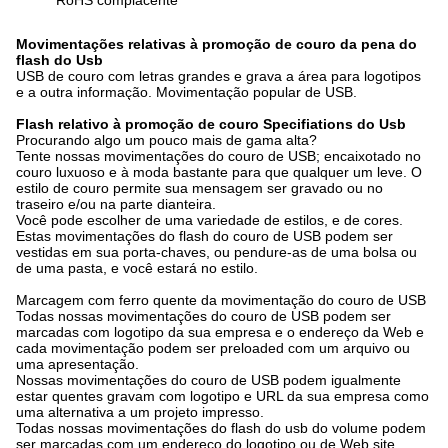
RoHS complacente
Movimentações relativas à promoção de couro da pena do
flash do Usb
USB de couro com letras grandes e grava a área para logotipos
e a outra informação. Movimentação popular de USB.
Flash relativo à promoção de couro Specifiations do Usb
Procurando algo um pouco mais de gama alta?
Tente nossas movimentações do couro de USB; encaixotado no
couro luxuoso e à moda bastante para que qualquer um leve. O
estilo de couro permite sua mensagem ser gravado ou no
traseiro e/ou na parte dianteira.
Você pode escolher de uma variedade de estilos, e de cores.
Estas movimentações do flash do couro de USB podem ser
vestidas em sua porta-chaves, ou pendure-as de uma bolsa ou
de uma pasta, e você estará no estilo.
Marcagem com ferro quente da movimentação do couro de USB
Todas nossas movimentações do couro de USB podem ser
marcadas com logotipo da sua empresa e o endereço da Web e
cada movimentação podem ser preloaded com um arquivo ou
uma apresentação.
Nossas movimentações do couro de USB podem igualmente
estar quentes gravam com logotipo e URL da sua empresa como
uma alternativa a um projeto impresso.
Todas nossas movimentações do flash do usb do volume podem
ser marcadas com um endereço do logotipo ou de Web site.