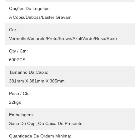
Opções Do Logotipo:
A Cópia/Deboss/Laster Gravam
Cor:
Vermelho/amarelo/preto/Brown/azul/verde/rosa/roxo
Qty / Ctn:
600PCS
Tamanho Da Caixa:
381mm X 381mm X 305mm
Peso / Ctn:
22kgs
Embalagem:
Saco De Opp, Ou Caixa De Presente
Quantidade De Ordem Mínima: