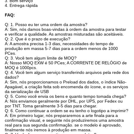
3.
Bom serviço
4.
Entrega rápida
FAQ:
Q: 1. Posso eu ter uma ordem da amostra?
A: Sim, nós damos boas-vindas à ordem da amostra para testar
e verificar a qualidade. As amostras misturadas são aceitáveis.
Q: 2. Que é o prazo de execução?
A: A amostra precisa 1-3 dias, necessidades do tempo de
produção em massa 5-7 dias para a ordem menos de 1000
PCes.
Q: 3. Você tem algum limite de MOQ?
A: Nosso MOQ EXW é 50 PCes; A CORRENTE DE RELÓGIO de
MOQ é 1000pcs.
Q: 4. Você tem algum serviço transferindo arquivos pela rede dos
dados?
A: Sim, nós proporcionamos o Preload dos dados, o índice Não-
Apagável, a criação feita sob encomenda do ícone, e os serviços
da serialização de USB
Q: 5. Como você envia os bens e quanto tempo tomada chega?
A: Nós enviamos geralmente por DHL, por UPS, por Fedex ou
por TNT. Toma geralmente 3-5 dias para chegar.
Q: 6. Como continuar a ordem se eu tenho o logotipo a imprimir?
A: Em primeiro lugar, nós prepararemos a arte finala para a
confirmação visual, e seguinte nós produziremos uma amostra
real para sua segunda confirmação. se o modelo é aprovado,
finalmente nós iremos à produção em massa.