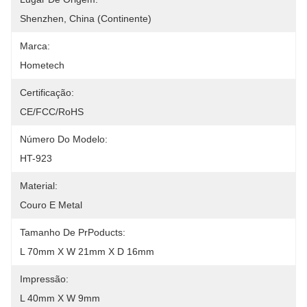
Shenzhen, China (continente)
Marca:
Hometech
Certificação:
CE/FCC/RoHS
Número Do Modelo:
HT-923
Material:
Couro E Metal
Tamanho De PrPoducts:
L 70mm X W 21mm X D 16mm
Impressão:
L 40mm X W 9mm